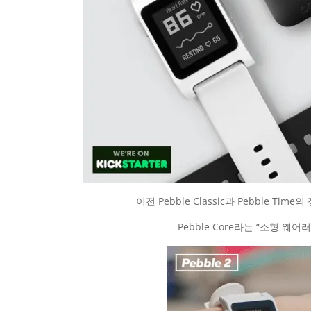
이전 Pebble Classic과 Pebble Time
Pebble Core라는 “소형 