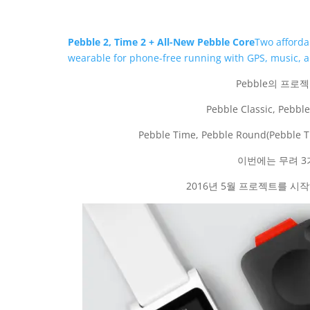
Pebble 2, Time 2 + All-New Pebble Core
Two afforda
wearable for phone-free running with GPS, music,
Pebble의 프로
Pebble Classic, Pebbl
Pebble Time, Pebble Round(P
이번에는 무려 
2016년 5월 프로젝트를 시