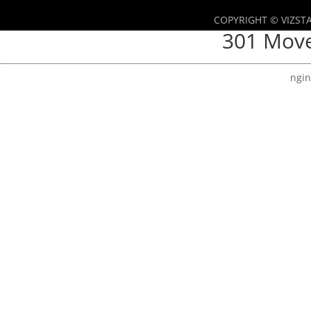
COPYRIGHT © VIZSTA
301 Mov
ngin