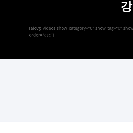
강
[aiovg_videos show_category="0" show_tag="0" sho
order="asc"]