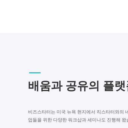
__
배움과
공유의
플랫
비즈스타터는
미국
뉴욕
현지에서
킥스타터와의
업들을
위한
다양한
워크샵과
세미나도
진행해
왔