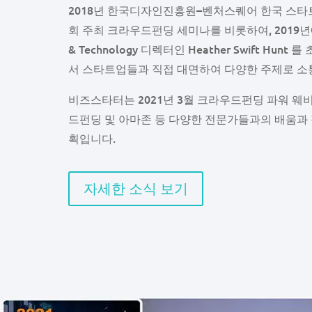
2018
년
한국디자인진흥원
–
벤처스퀘어
한국
스타
회
주최
크라우드펀딩
세미나를
비롯하여
,
2019
년
& Technology
디렉터인
Heather
Swift Hunt
를
서
스타트업들과
직접
대면하여
다양한
주제로
소
비즈스타터는
2021
년
3
월
크라우드펀딩
파워
웨
드펀딩
및
아마존
등
다양한
전문가들과의
배움과
획입니다
.
자세한 소식 보기