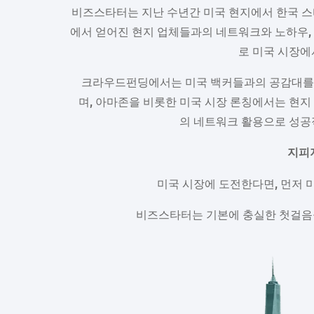
비즈스타터는
지난
수년간
미국
현지에서
한국
스
에서
얻어진
현지
업체들과의
네트워
크
와
노하우
,
로
미국
시장에
크라우드펀딩
에서는
미국
백커들과의
공감대를
며
,
아마존을
비롯한
미국
시장
론칭에서는
현지
의
네트워크
활용으로
성공
지피
미국
시장에
도전한다면
,
먼저
비즈스타터는
기본에
충실한
첫걸음