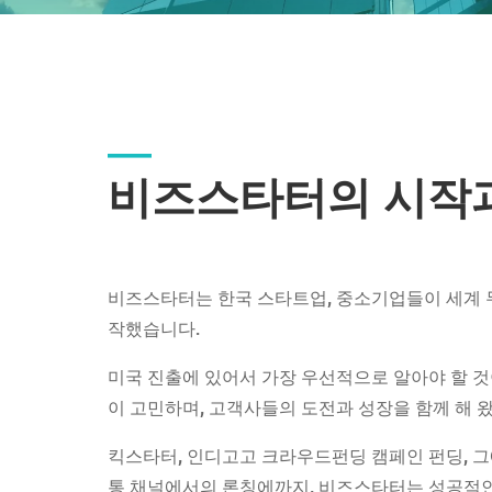
__
비즈스타터의
시작
비즈스타터는
한국
스타트업
,
중소기업들이
세계
작했습니다
.
미국
진출에
있어서
가장
우선적으로
알
아야
할
것
이
고민하며
,
고객사들의
도전과
성장을
함께
해
킥스타터
,
인디고고
크라우드펀딩
캠페인
펀딩
,
그
통
채널에서의
론칭
에
까지
,
비즈스타터는
성공적