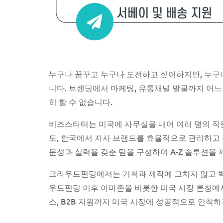
누구나
꿈꾸고
누구나
도전하고
싶어하지만
,
누구
니다
.
브랜딩
에서
마케팅
,
유통채널
발굴
까지
어느
히
할
수
없습니다
.
비즈스타터는
미국에
사무실을
내어
여러
명의
직
도
,
한국에서
자사
브랜드를
효율적으로
관리하고
문성과
실력을
갖춘
팀을
구성하여
A-Z
솔루션을
크라우드펀딩에서는
기획과
제작에
그치지
않고
우드펀딩
이후
아마존을
비롯한
미국
시장
론칭에
스
,
B2B
지원까지
미국
시장에
성공적으로
안착하