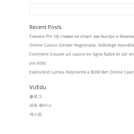
Recent Posts
Скачать Pin Up ставки на спорт: как быстро и безоп
Online Casino Zonder Registratie: Volledige Voorde
Comment trouver un casino en ligne fiable et sûr e
(no title)
Explorând Lumea Palpitantă a BDM Bet Online Casin
VizEdu
블로그
파워 웨비나
게시판