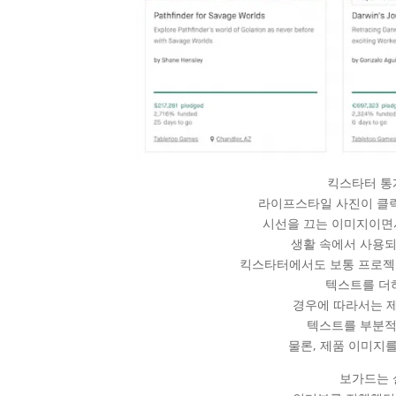
킥스타터 통
라이프스타일 사진이 클릭
시선을 끄는 이미지이면서
생활 속에서 사용되
킥스타터에서도 보통 프로젝
텍스트를 더
경우에 따라서는 
텍스트를 부분적
물론, 제품 이미지
보가드는 