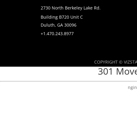
2730 North Berkeley Lake Rd.
Building B720 Unit C
Duluth, GA 30096
+1.470.243.8977
COPYRIGHT © VIZSTA
301 Mov
ngin