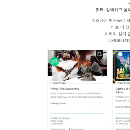
첫째, 강력하고 설
킥스타터 백커들이 캠
바로 이 
아래와 같이 
검색페이지에