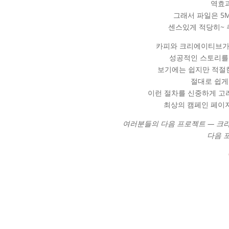
역효과
그래서 파일은 5
센스있게 적당히~
​카피와 크리에이티브
성공적인 스토리를
보기에는 쉽지만 적절
절대로 쉽게
이런 절차를 신중하게 고
최상의 캠페인 페이지
​여러분들의 다음 프로젝트 — 크
다음 포