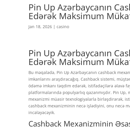
Pin Up Azərbaycanın Cas
Edərək Maksimum Mükaf
Jan 18, 2026
|
casino
Pin Up Azərbaycanın Cas
Edərək Maksimum Mükaf
Bu məqalədə, Pin Up Azərbaycanın cashback mexan
imkanlarını araşdıracağıq. Cashback sistemi, müştər
ödəmə imkanı təqdim edərək, istifadəçilərə əlavə fa
platformalarında populyarlıq qazanmışdır. Pin Up,
mexanizmi müasir texnologiyalarla birləşdirərək, is
cashback mexanizminin necə işlədiyini, onu necə m
incələyəcəyik.
Cashback Mexanizminin Əsas 