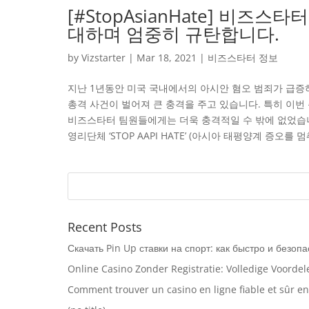
[#StopAsianHate] 비
대하며 엄중히 규탄합니다.
by
Vizstarter
|
Mar 18, 2021
|
비즈스타터 정보
지난 1년동안 미국 국내에서의 아시안 혐오 범죄가 급증하
총격 사건이 벌어져 큰 충격을 주고 있습니다. 특히 이
비즈스타터 팀원들에게는 더욱 충격적일 수 밖에 없었습
영리단체 ‘STOP AAPI HATE’ (아시아 태평양계 증오를 
Recent Posts
Скачать Pin Up ставки на спорт: как быстро и безоп
Online Casino Zonder Registratie: Volledige Voorde
Comment trouver un casino en ligne fiable et sûr e