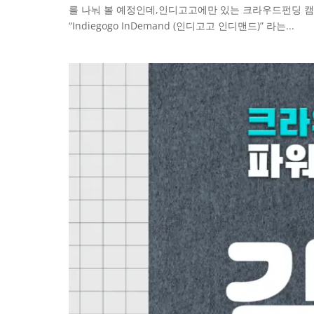
를 나눠 볼 예정인데,인디고고에만 있는 크라우드펀딩 캠페인
“Indiegogo InDemand (인디고고 인디맨드)” 라는...