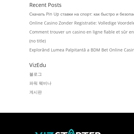
Recent Posts
Скачать Pin Up ставки на спорт: как быстро и безоп
Online Casino Zonder Registratie: Volledige Voorde
Comment trouver un casino en ligne fiable et sûr e
(no title)
Explorând Lumea Palpitantă a BDM Bet Online Casin
VizEdu
블로그
파워 웨비나
게시판