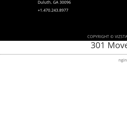
Duluth, GA 30096
+1.470.243.8977
COPYRIGHT © VIZSTA
301 Mov
ngin