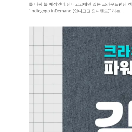
를 나눠 볼 예정인데,인디고고에만 있는 크라우드펀딩 캠페인
“Indiegogo InDemand (인디고고 인디맨드)” 라는...