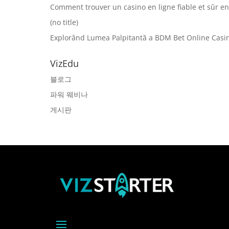
Comment trouver un casino en ligne fiable et sûr e
(no title)
Explorând Lumea Palpitantă a BDM Bet Online Casin
VizEdu
블로그
파워 웨비나
게시판