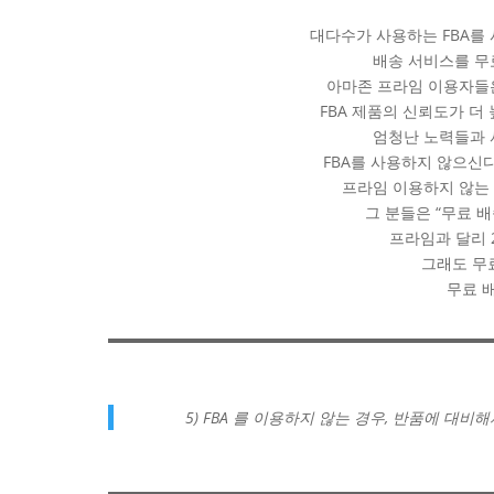
대다수가 사용하는 FBA를
배송 서비스를 무
아마존 프라임 이용자들은
FBA 제품의 신뢰도가 더
엄청난 노력들과 
FBA를 사용하지 않으
프라임 이용하지 않는
그 분들은 “무료 
프라임과 달리 
그래도 무
무료 
5) FBA 를 이용하지 않는 경우,
반품에 대비해서