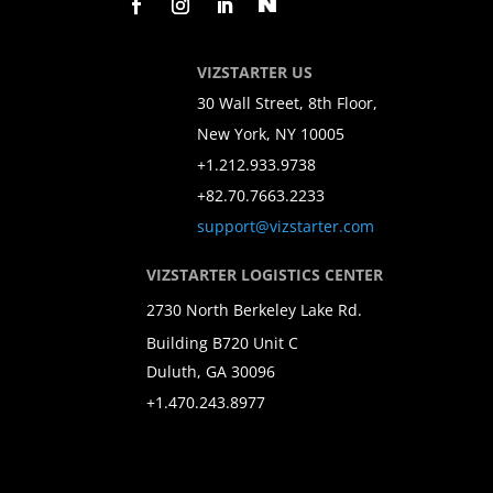
VIZSTARTER US
30 Wall Street, 8th Floor,
New York, NY 10005
+1.212.933.9738
+82.70.7663.2233
support@vizstarter.com
VIZSTARTER LOGISTICS CENTER
2730 North Berkeley Lake Rd.
Building B720 Unit C
Duluth, GA 30096
+1.470.243.8977