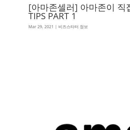
[아마존셀러] 아마존이 직
TIPS PART 1
Mar 29, 2021
|
비즈스타터 정보