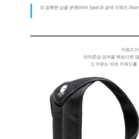
3) 정확한 상품 분류(Item Type)과 검색 키워드 (Sea
키워드가
아마존상 검색을 해보시면 많
그 이유는 바로 키워드를